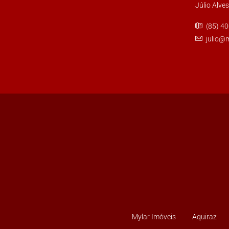
Júlio Alve
(85) 4
julio@
Mylar Imóveis
Aquiraz