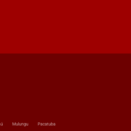
aú
Mulungu
Pacatuba