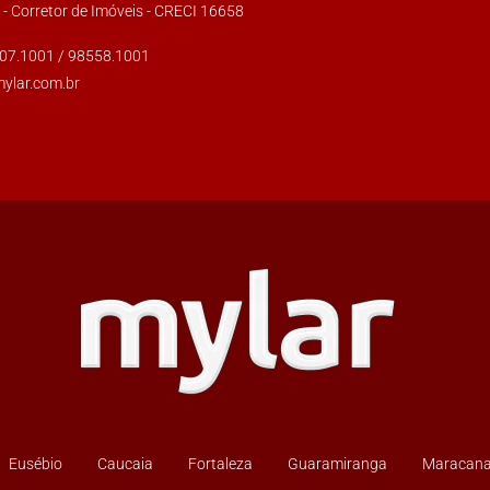
s - Corretor de Imóveis - CRECI 16658
007.1001 / 98558.1001
mylar.com.br
Eusébio
Caucaia
Fortaleza
Guaramiranga
Maracan