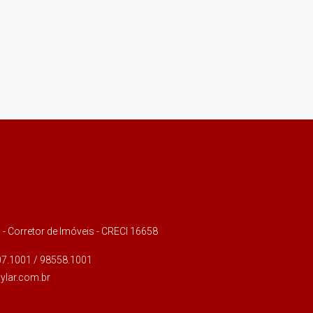
s - Corretor de Imóveis - CRECI 16658
07.1001 / 98558.1001
ylar.com.br