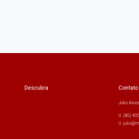
Descubra
Contato
Júlio Alve
(85) 40
julio@m