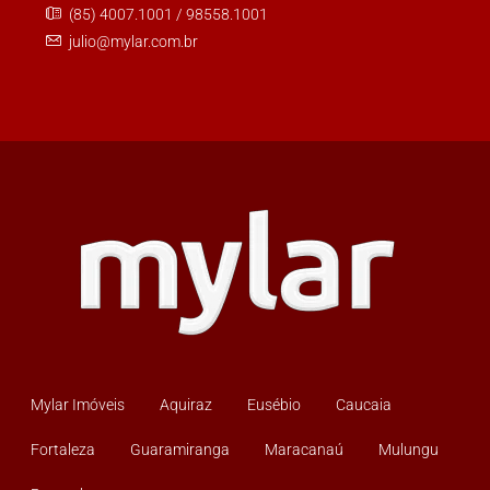
(85) 4007.1001 / 98558.1001
julio@mylar.com.br
Mylar Imóveis
Aquiraz
Eusébio
Caucaia
Fortaleza
Guaramiranga
Maracanaú
Mulungu