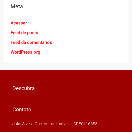
Meta
Acessar
Feed de posts
Feed de comentários
WordPress.org
Descubra
Contato
Júlio Alves - Corretor de Imóveis - CRECI 16658