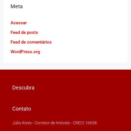
Meta
Acessar
Feed de posts
Feed de comentários
WordPress.org
Descubra
Contato
Júlio Alves - Corretor de Imóveis - CRECI 16658