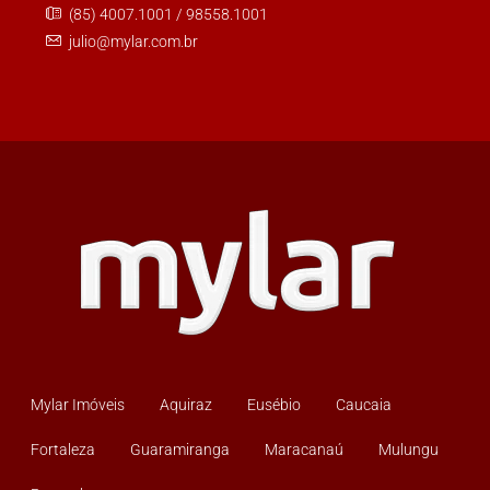
(85) 4007.1001 / 98558.1001
julio@mylar.com.br
Mylar Imóveis
Aquiraz
Eusébio
Caucaia
Fortaleza
Guaramiranga
Maracanaú
Mulungu