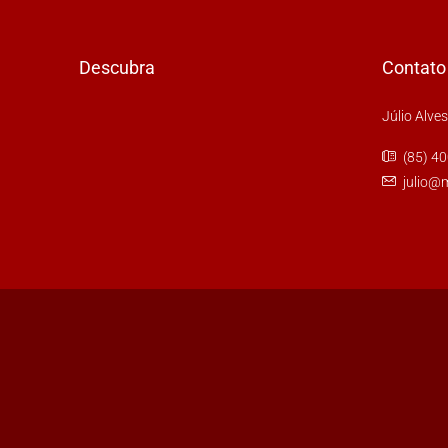
Descubra
Contato
Júlio Alve
(85) 4
julio@