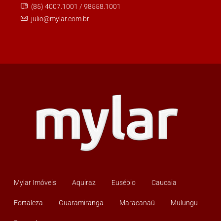
(85) 4007.1001 / 98558.1001
julio@mylar.com.br
Mylar Imóveis
Aquiraz
Eusébio
Caucaia
Fortaleza
Guaramiranga
Maracanaú
Mulungu