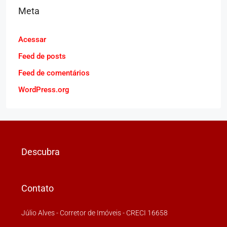
Meta
Acessar
Feed de posts
Feed de comentários
WordPress.org
Descubra
Contato
Júlio Alves - Corretor de Imóveis - CRECI 16658