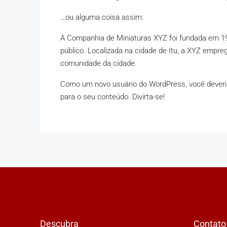
…ou alguma coisa assim:
A Companhia de Miniaturas XYZ foi fundada em 19
público. Localizada na cidade de Itu, a XYZ empr
comunidade da cidade.
Como um novo usuário do WordPress, você deveri
para o seu conteúdo. Divirta-se!
Descubra
Contato