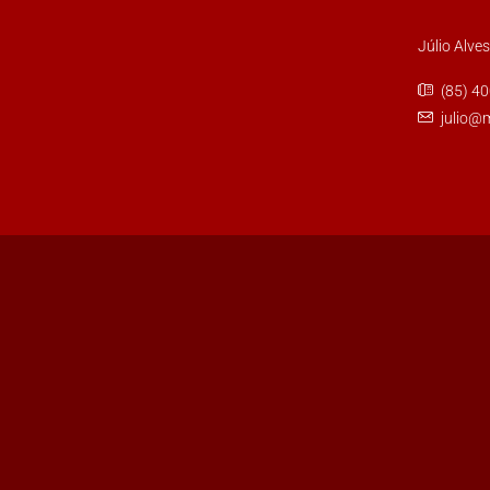
Júlio Alve
(85) 4
julio@