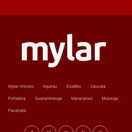
Mylar Imóveis
Aquiraz
Eusébio
Caucaia
Fortaleza
Guaramiranga
Maracanaú
Mulungu
Pacatuba